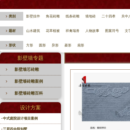
类别
影壁挂件
角花砖雕
线条砖雕
墙地砖
二十四孝
关中
题材
山水建筑
花草植被
祥禽瑞兽
人物故事
图案符号
文
形状
方形
圆形
异形
菱形
扇形
影壁墙专题
影壁墙芯砖雕
影壁墙砖雕案例
影壁墙砖雕百科
设计方案
中式庭院设计项目案例
三层四合院别墅