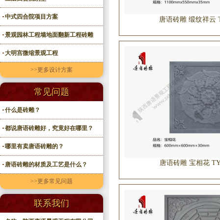
中式四合院项目方案
唐语砖雕 缎纹祥云 TY
景观园林工程墙地面翻新工程砖雕
大明宫微缩景观工程
>>更多设计方案
常见问题
什么是砖雕？
都说唐语砖雕好，究竟好在哪里？
哪里有卖唐语砖雕的？
唐语砖雕 宝相花 TY-Q
唐语砖雕的材质及工艺是什么？
>>更多常见问题
联系我们