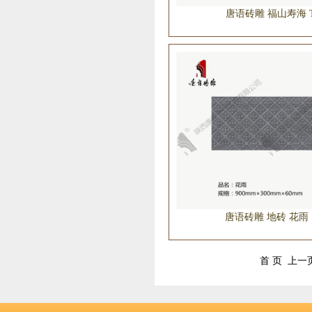
唐语砖雕 福山寿海 TY
唐语砖雕 地砖 花雨 T
首 页
上一