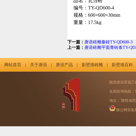
品名：瓦当砖
编号：TY-QD600-4
规格：600×600×30mm
重量：17.5kg
下一篇：
唐语砖雕秦砖TY-QD600-3
上一篇：
唐语砖雕平面青砖条TY-QD24
网站首页
关于唐语
唐语产品
影壁墙砖雕
影壁墙百科
|
|
|
|
陕西唐语景观工
全国咨询热线：131
地址： 陕西省西
陕公网安备案号