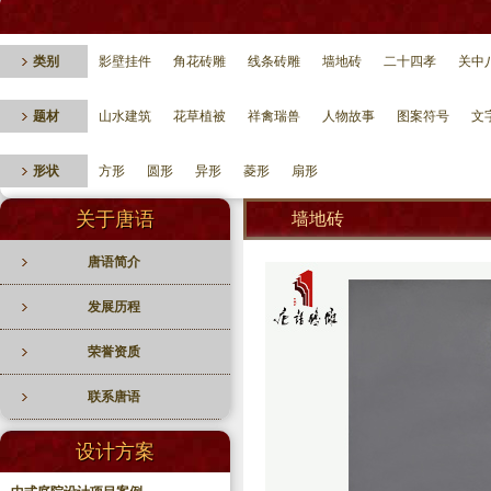
类别
影壁挂件
角花砖雕
线条砖雕
墙地砖
二十四孝
关中
题材
山水建筑
花草植被
祥禽瑞兽
人物故事
图案符号
文
形状
方形
圆形
异形
菱形
扇形
关于唐语
墙地砖
唐语简介
发展历程
荣誉资质
联系唐语
设计方案