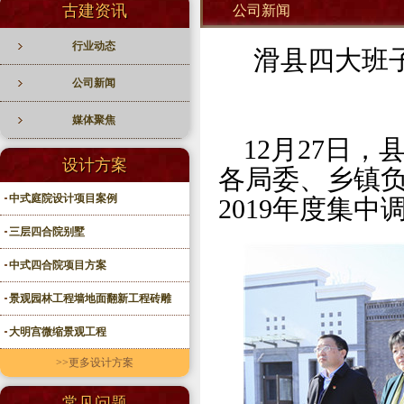
古建资讯
公司新闻
行业动态
滑县四大班子
公司新闻
媒体聚焦
12月27日
设计方案
各局委、乡镇
中式庭院设计项目案例
2019年度集中
三层四合院别墅
中式四合院项目方案
景观园林工程墙地面翻新工程砖雕
大明宫微缩景观工程
>>更多设计方案
常见问题