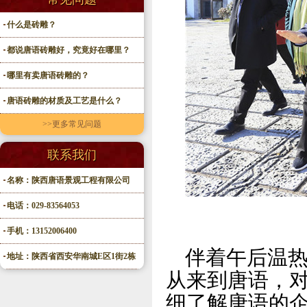
什么是砖雕？
都说唐语砖雕好，究竟好在哪里？
哪里有卖唐语砖雕的？
唐语砖雕的材质及工艺是什么？
>>更多常见问题
联系我们
名称：陕西唐语景观工程有限公司
电话：029-83564053
手机：13152006400
伴着午后温
地址：陕西省西安华南城E区1街2栋
从来到唐语，
细了解唐语的