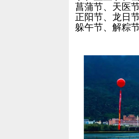
菖蒲节、天医
正阳节、龙日
躲午节、解粽