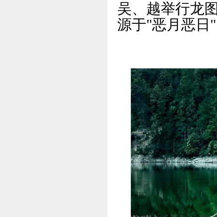
吴、越举行龙
源于"恶月恶日