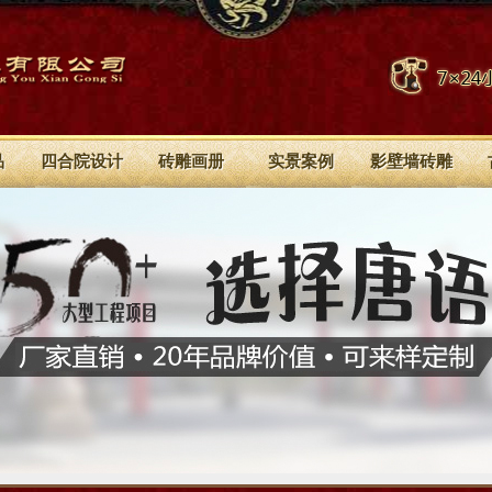
品
四合院设计
砖雕画册
实景案例
影壁墙砖雕